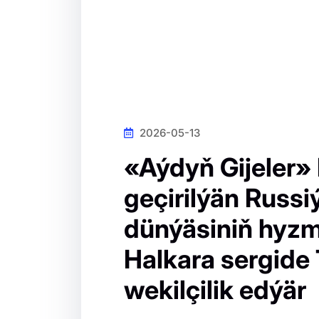
2026-05-13
«Aýdyň Gijeler»
geçirilýän Russi
dünýäsiniň hyz
Halkara sergide
wekilçilik edýär