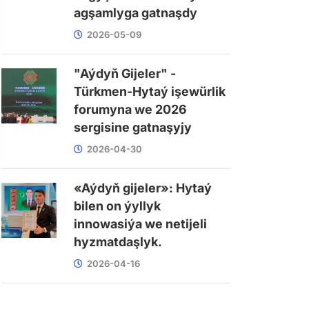
agşamlyga gatnaşdy
2026-05-09
"Aýdyň Gijeler" -
Türkmen-Hytaý işewürlik
forumyna we 2026
sergisine gatnaşyjy
2026-04-30
«Aýdyň gijeler»: Hytaý
bilen on ýyllyk
innowasiýa we netijeli
hyzmatdaşlyk.
2026-04-16