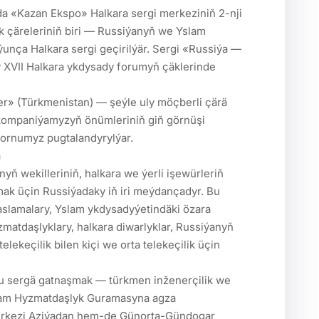
da «Kazan Ekspo» Halkara sergi merkeziniň 2-nji 
 çäreleriniň biri — Russiýanyň we Yslam 
unça Halkara sergi geçirilýär. Sergi «Russiýa — 
XVII Halkara ykdysady forumyň çäklerinde 
ompaniýamyzyň önümleriniň giň görnüşi 
ornumyz pugtalandyrylýar.

mak üçin Russiýadaky iň iri meýdançadyr. Bu 
slamalary, Yslam ykdysadyýetindäki özara 
zmatdaşlyklary, halkara diwarlyklar, Russiýanyň 
telekeçilik bilen kiçi we orta telekeçilik üçin 
lam Hyzmatdaşlyk Guramasyna agza 
rkezi Aziýadan hem-de Günorta-Gündogar 