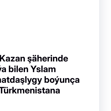
 Kazan şäherinde
ýa bilen Yslam
matdaşlygy boýunça
 Türkmenistana