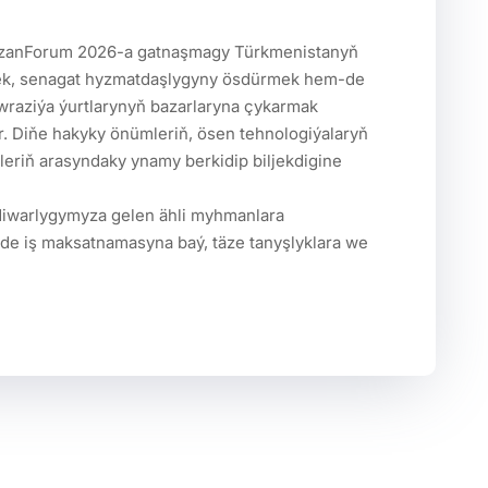
mek, senagat hyzmatdaşlygyny ösdürmek hem-de 
wraziýa ýurtlarynyň bazarlaryna çykarmak 
 Diňe hakyky önümleriň, ösen tehnologiýalaryň 
eriň arasyndaky ynamy berkidip biljekdigine 
de iş maksatnamasyna baý, täze tanyşlyklara we 