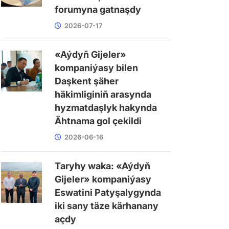
forumyna gatnaşdy
2026-07-17
«Aýdyň Gijeler»
kompaniýasy bilen
Daşkent şäher
häkimliginiň arasynda
hyzmatdaşlyk hakynda
Ähtnama gol çekildi
2026-06-16
Taryhy waka: «Aýdyň
Gijeler» kompaniýasy
Eswatini Patyşalygynda
iki sany täze kärhanany
açdy