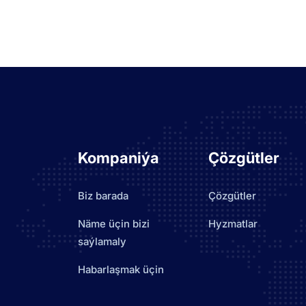
Kompaniýa
Çözgütler
Biz barada
Çözgütler
Näme üçin bizi
Hyzmatlar
saýlamaly
Habarlaşmak üçin