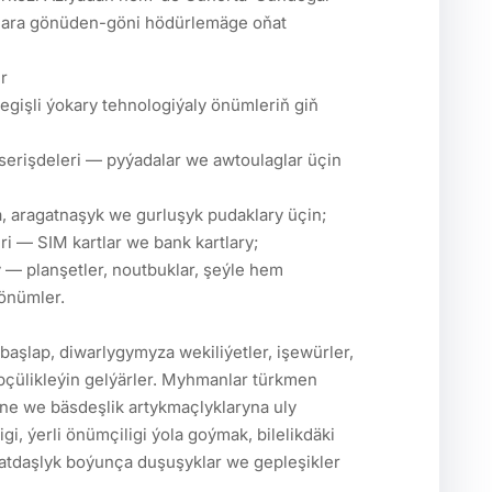
lara gönüden-göni hödürlemäge oňat 
önümler.

çülikleýin gelýärler. Myhmanlar türkmen 
ine we bäsdeşlik artykmaçlyklaryna uly 
i, ýerli önümçiligi ýola goýmak, bilelikdäki 
tdaşlyk boýunça duşuşyklar we gepleşikler 