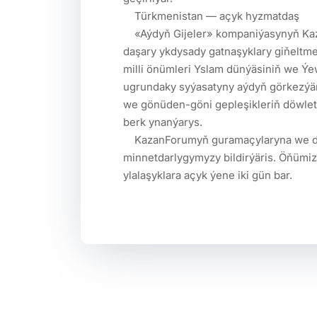
    Türkmenistan — açyk hyzmatdaş

    «Aýdyň Gijeler» kompaniýasynyň KazanForum 2026-a gatnaşmagy Türkmenistanyň 
daşary ykdysady gatnaşyklary giňelt
milli önümleri Yslam dünýäsiniň we Ýe
ugrundaky syýasatyny aýdyň görkezýär.
we gönüden-göni gepleşikleriň döwletl
berk ynanýarys.

    KazanForumyň guramaçylaryna we diwarlygymyza gelen ähli myhmanlara 
minnetdarlygymyzy bildirýäris. Öňümiz
ylalaşyklara açyk ýene iki gün bar.