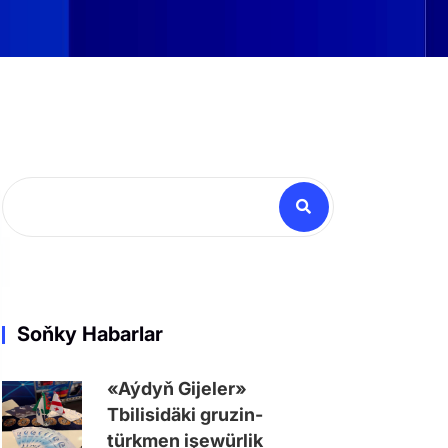
Soňky Habarlar
«Aýdyň Gijeler»
Tbilisidäki gruzin-
türkmen işewürlik