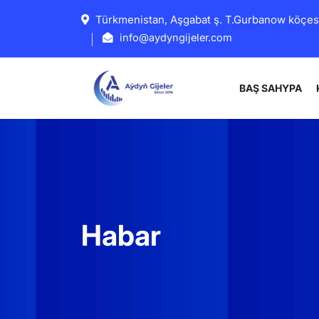
Türkmenistan, Aşgabat ş. T.Gurbanow köçes
info@aydyngijeler.com
BAŞ SAHYPA
Habar