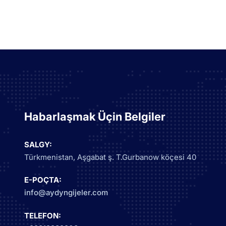
Habarlaşmak Üçin Belgiler
SALGY:
Türkmenistan, Aşgabat ş. T.Gurbanow köçesi 40
E-POÇTA:
info@aydyngijeler.com
TELEFON: