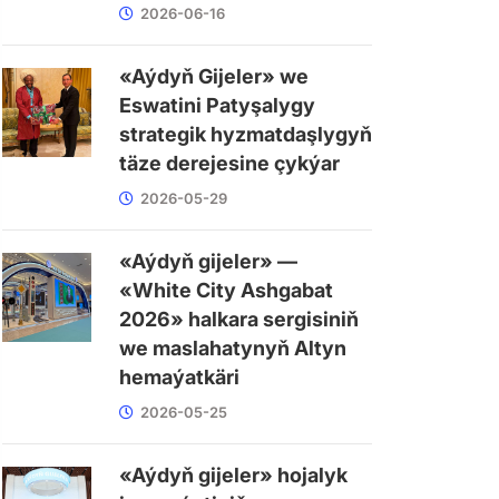
2026-06-16
«Aýdyň Gijeler» we
Eswatini Patyşalygy
strategik hyzmatdaşlygyň
täze derejesine çykýar
2026-05-29
«Aýdyň gijeler» —
«White City Ashgabat
2026» halkara sergisiniň
we maslahatynyň Altyn
hemaýatkäri
2026-05-25
«Aýdyň gijeler» hojalyk