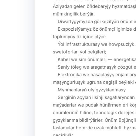
Aziýadan gelen öňdebaryjy hyzmatdaş
mümkinçilik berýär.

    Diwarlygymyzda görkezilýän önümler

    Ekspozisiýamyz öz önümçiligimize degişli ýokary tehnologiýaly önümleriň giň 
toplumyny öz içine alýar:

    Ýol infrastrukturasy we howpsuzlyk serişdeleri — pyýadalar we awtoulaglar üçin 
swetoforlar, ýol belgileri;

    Kabel we sim önümleri — energetika, aragatnaşyk we gurluşyk pudaklary üçin;

    Sanly töleg we aragatnaşyk çözgütleri — SIM kartlar we bank kartlary;

    Elektronika we hasaplaýyş enjamlary — planşetler, noutbuklar, şeýle hem 
maşyngurluşyk ugruna degişli beýleki 
    Myhmanlaryň uly gyzyklanmasy

    Serginiň açylan ilkinji sagatlaryndan başlap, diwarlygymyza wekiliýetler, işewürler, 
maýadarlar we pudak hünärmenleri köp
önümleriniň hiline, tehnologik derejes
gyzyklanma bildirýärler. Önüm üpjünçilig
taslamalar hem-de uzak möhletli hyzma
geçirilýär.
