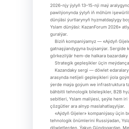
2026-njy ýylyň 13–15-nji maý aralygyn
pawilýonynda ýylyň iň möhüm işewürlik
dünýäsi ýurtlarynyň hyzmatdaşlygy boý
Yslam dünýäsi: KazanForum 2026» atly 
guralýar.

    Biziň kompaniýamyz — «Aýdyň Gijeler» (Türkmenistan) — şeýle uly möçberli çärä 
gatnaşýandygyna buýsanýar. Sergide k
görkezilýär hem-de halkara bazardaky 
    Strategik gepleşikler üçin meýdança

    Kazandaky sergi — döwlet edaralarynyň wekilleriniň, halkara we ýerli işewürleriň 
arasynda netijeli gepleşikleri ýola goý
ýerde maýa goýum we infrastruktura ta
bähbitli tehnologik bileleşikler, B2B hy
sebitleri, Yslam maliýesi, şeýle hem iri 
çözgütler ara alnyp maslahatlaşylýar.

    «Aýdyň Gijeler» kompaniýasy üçin bu sergä gatnaşmak — türkmen inženerçilik we 
tehnologik önümlerini Russiýadan, Ys
döwletlerden, Ýakyn Gündogardan, Me