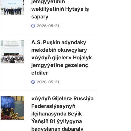
jemgyýetiniň
wekiliýetiniň Hytaýa iş
sapary
2026-05-21
A.S. Puşkin adyndaky
mekdebiň okuwçylary
«Aýdyň gijeler» Hojalyk
jemgyýetine gezelenç
etdiler
2026-05-21
«Aýdyň Gijeler» Russiýa
Federasiýasynyň
ilçihanasynda Beýik
Ýeňşiň 81 ýyllygyna
bagyşlanan dabaraly