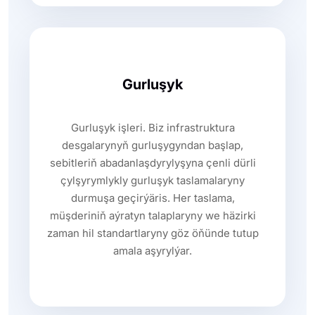
Gurluşyk
Gurluşyk işleri. Biz infrastruktura
desgalarynyň gurluşygyndan başlap,
sebitleriň abadanlaşdyrylyşyna çenli dürli
çylşyrymlykly gurluşyk taslamalaryny
durmuşa geçirýäris. Her taslama,
müşderiniň aýratyn talaplaryny we häzirki
zaman hil standartlaryny göz öňünde tutup
amala aşyrylýar.