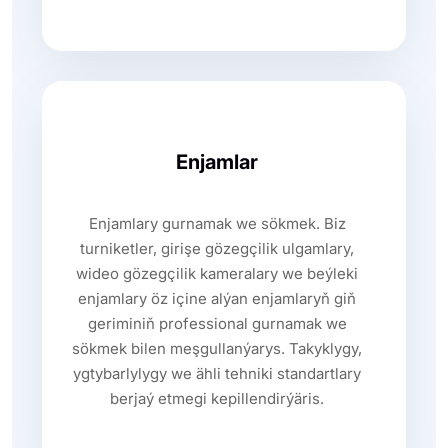
Enjamlar
Enjamlary gurnamak we sökmek. Biz
turniketler, girişe gözegçilik ulgamlary,
wideo gözegçilik kameralary we beýleki
enjamlary öz içine alýan enjamlaryň giň
geriminiň professional gurnamak we
sökmek bilen meşgullanýarys. Takyklygy,
ygtybarlylygy we ähli tehniki standartlary
berjaý etmegi kepillendirýäris.