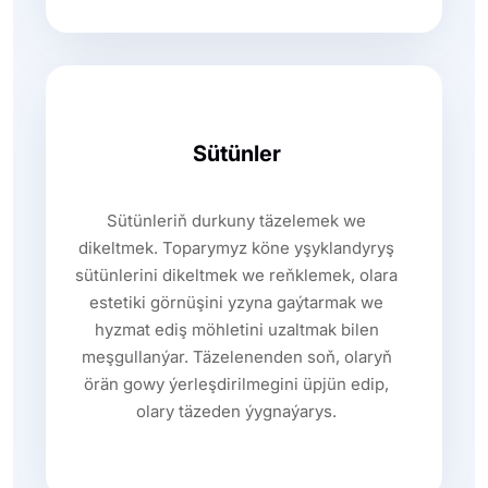
Sütünler
Sütünleriň durkuny täzelemek we
dikeltmek. Toparymyz köne yşyklandyryş
sütünlerini dikeltmek we reňklemek, olara
estetiki görnüşini yzyna gaýtarmak we
hyzmat ediş möhletini uzaltmak bilen
meşgullanýar. Täzelenenden soň, olaryň
örän gowy ýerleşdirilmegini üpjün edip,
olary täzeden ýygnaýarys.