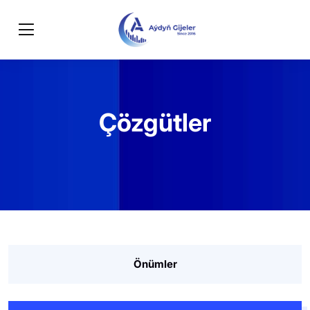
Çözgütler
Önümler