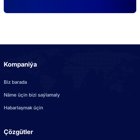
Kompaniýa
Biz barada
Näme üçin bizi saýlamaly
Habarlaşmak üçin
Çözgütler