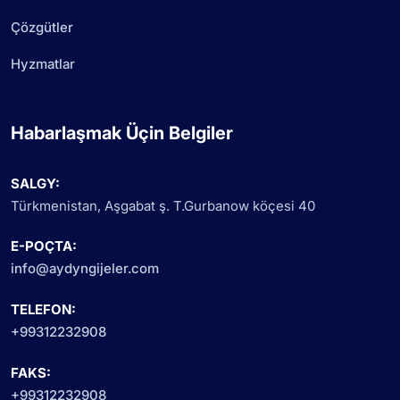
Çözgütler
Hyzmatlar
Habarlaşmak Üçin Belgiler
SALGY:
Türkmenistan, Aşgabat ş. T.Gurbanow köçesi 40
E-POÇTA:
info@aydyngijeler.com
TELEFON:
+99312232908
FAKS:
+99312232908