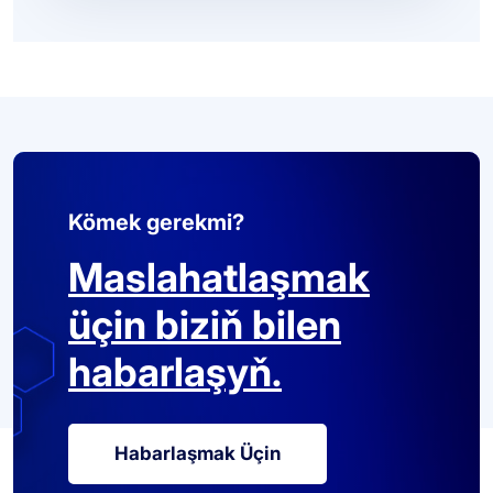
Kömek gerekmi?
Maslahatlaşmak
üçin biziň bilen
habarlaşyň.
Habarlaşmak Üçin