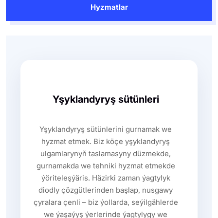
Hyzmatlar
Yşyklandyryş sütünleri
Yşyklandyryş sütünlerini gurnamak we
hyzmat etmek. Biz köçe yşyklandyryş
ulgamlarynyň taslamasyny düzmekde,
gurnamakda we tehniki hyzmat etmekde
ýöriteleşýäris. Häzirki zaman ýagtylyk
diodly çözgütlerinden başlap, nusgawy
çyralara çenli – biz ýollarda, seýilgählerde
we ýaşaýyş ýerlerinde ýagtylygy we