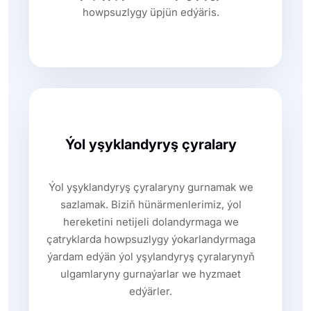
howpsuzlygy üpjün edýäris.
Ýol yşyklandyryş çyralary
Ýol yşyklandyryş çyralaryny gurnamak we
sazlamak. Biziň hünärmenlerimiz, ýol
hereketini netijeli dolandyrmaga we
çatryklarda howpsuzlygy ýokarlandyrmaga
ýardam edýän ýol yşylandyryş çyralarynyň
ulgamlaryny gurnaýarlar we hyzmaet
edýärler.