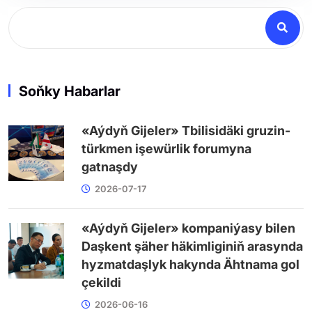
Soňky Habarlar
«Aýdyň Gijeler» Tbilisidäki gruzin-
türkmen işewürlik forumyna
gatnaşdy
2026-07-17
«Aýdyň Gijeler» kompaniýasy bilen
Daşkent şäher häkimliginiň arasynda
hyzmatdaşlyk hakynda Ähtnama gol
çekildi
2026-06-16