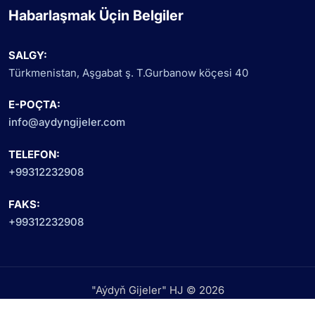
Habarlaşmak Üçin Belgiler
SALGY:
Türkmenistan, Aşgabat ş. T.Gurbanow köçesi 40
E-POÇTA:
info@aydyngijeler.com
TELEFON:
+99312232908
FAKS:
+99312232908
"Aýdyň Gijeler" HJ © 2026
Ähli hukuklar goragly.