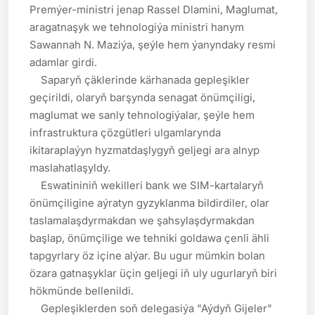
Premýer-ministri jenap Rassel Dlamini, Maglumat, 
aragatnaşyk we tehnologiýa ministri hanym 
Sawannah N. Maziýa, şeýle hem ýanyndaky resmi 
adamlar girdi.

    Saparyň çäklerinde kärhanada gepleşikler 
geçirildi, olaryň barşynda senagat önümçiligi, 
maglumat we sanly tehnologiýalar, şeýle hem 
infrastruktura çözgütleri ulgamlarynda 
ikitaraplaýyn hyzmatdaşlygyň geljegi ara alnyp 
maslahatlaşyldy.

    Eswatininiň wekilleri bank we SIM-kartalaryň 
önümçiligine aýratyn gyzyklanma bildirdiler, olar 
taslamalaşdyrmakdan we şahsylaşdyrmakdan 
başlap, önümçilige we tehniki goldawa çenli ähli 
tapgyrlary öz içine alýar. Bu ugur mümkin bolan 
özara gatnaşyklar üçin geljegi iň uly ugurlaryň biri 
hökmünde bellenildi.

    Gepleşiklerden soň delegasiýa "Aýdyň Gijeler" 