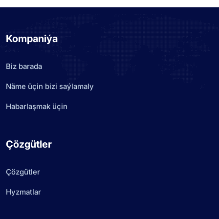
Kompaniýa
Biz barada
Näme üçin bizi saýlamaly
Habarlaşmak üçin
Çözgütler
Çözgütler
Hyzmatlar