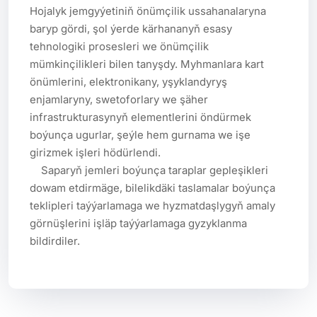
Hojalyk jemgyýetiniň önümçilik ussahanalaryna 
baryp gördi, şol ýerde kärhananyň esasy 
tehnologiki prosesleri we önümçilik 
mümkinçilikleri bilen tanyşdy. Myhmanlara kart 
önümlerini, elektronikany, yşyklandyryş 
enjamlaryny, swetoforlary we şäher 
infrastrukturasynyň elementlerini öndürmek 
boýunça ugurlar, şeýle hem gurnama we işe 
girizmek işleri hödürlendi.

    Saparyň jemleri boýunça taraplar gepleşikleri 
dowam etdirmäge, bilelikdäki taslamalar boýunça 
teklipleri taýýarlamaga we hyzmatdaşlygyň amaly 
görnüşlerini işläp taýýarlamaga gyzyklanma 
bildirdiler.