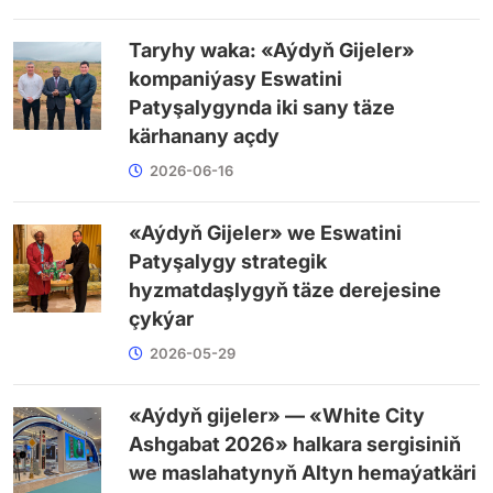
Taryhy waka: «Aýdyň Gijeler»
kompaniýasy Eswatini
Patyşalygynda iki sany täze
kärhanany açdy
2026-06-16
«Aýdyň Gijeler» we Eswatini
Patyşalygy strategik
hyzmatdaşlygyň täze derejesine
çykýar
2026-05-29
«Aýdyň gijeler» — «White City
Ashgabat 2026» halkara sergisiniň
we maslahatynyň Altyn hemaýatkäri