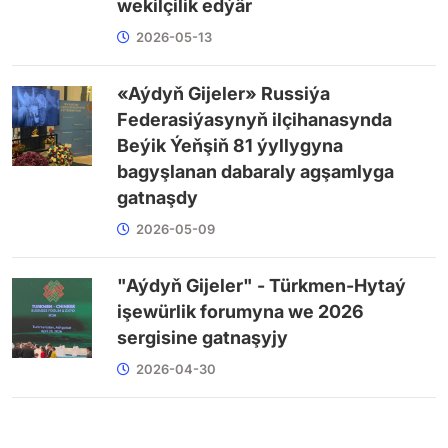
wekilçilik edýär
2026-05-13
«Aýdyň Gijeler» Russiýa
Federasiýasynyň ilçihanasynda
Beýik Ýeňşiň 81 ýyllygyna
bagyşlanan dabaraly agşamlyga
gatnaşdy
2026-05-09
"Aýdyň Gijeler" - Türkmen-Hytaý
işewürlik forumyna we 2026
sergisine gatnaşyjy
2026-04-30