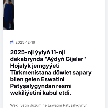
2025-12-16
2025-nji ýylyň 11-nji
dekabrynda "Aýdyň Gijeler"
Hojalyk jemgyýeti
Türkmenistana döwlet sapary
bilen gelen Eswatini
Patyşalygyndan resmi
wekiliýetini kabul etdi.
Wekiliýetiň düzümine Eswatini Patyşalygynyň 