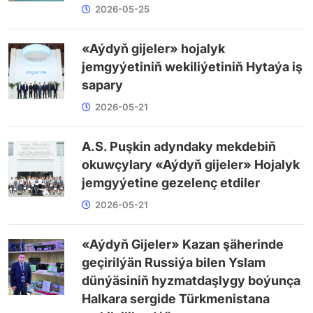
2026-05-25
«Aýdyň gijeler» hojalyk
jemgyýetiniň wekiliýetiniň Hytaýa iş
sapary
2026-05-21
A.S. Puşkin adyndaky mekdebiň
okuwçylary «Aýdyň gijeler» Hojalyk
jemgyýetine gezelenç etdiler
2026-05-21
«Aýdyň Gijeler» Kazan şäherinde
geçirilýän Russiýa bilen Yslam
dünýäsiniň hyzmatdaşlygy boýunça
Halkara sergide Türkmenistana