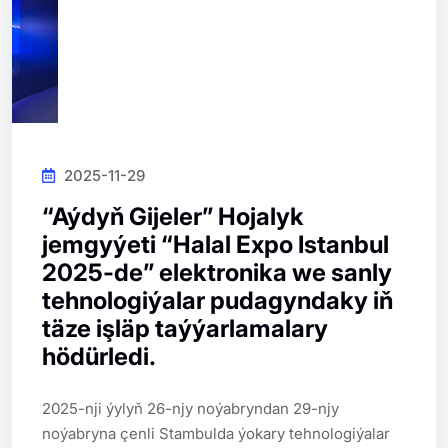
2025-11-29
“Aýdyň Gijeler” Hojalyk
jemgyýeti “Halal Expo Istanbul
2025-de” elektronika we sanly
tehnologiýalar pudagyndaky iň
täze işläp taýýarlamalary
hödürledi.
2025-nji ýylyň 26-njy noýabryndan 29-njy 
noýabryna çenli Stambulda ýokary tehnologiýalar 