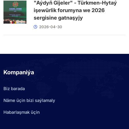
"Aýdyň Gijeler" - Türkmen-Hytaý
işewürlik forumyna we 2026
sergisine gatnaşyjy
2026-04-30
Kompaniýa
Biz barada
Näme üçin bizi saýlamaly
Habarlaşmak üçin