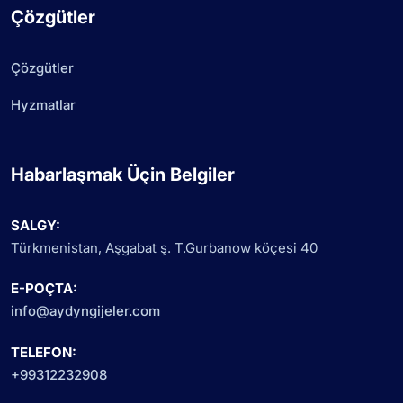
Çözgütler
Çözgütler
Hyzmatlar
Habarlaşmak Üçin Belgiler
SALGY:
Türkmenistan, Aşgabat ş. T.Gurbanow köçesi 40
E-POÇTA:
info@aydyngijeler.com
TELEFON:
+99312232908