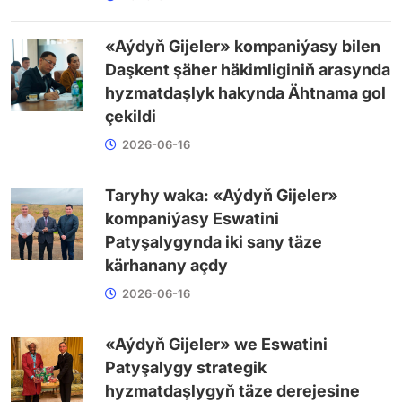
«Aýdyň Gijeler» kompaniýasy bilen
Daşkent şäher häkimliginiň arasynda
hyzmatdaşlyk hakynda Ähtnama gol
çekildi
2026-06-16
Taryhy waka: «Aýdyň Gijeler»
kompaniýasy Eswatini
Patyşalygynda iki sany täze
kärhanany açdy
2026-06-16
«Aýdyň Gijeler» we Eswatini
Patyşalygy strategik
hyzmatdaşlygyň täze derejesine