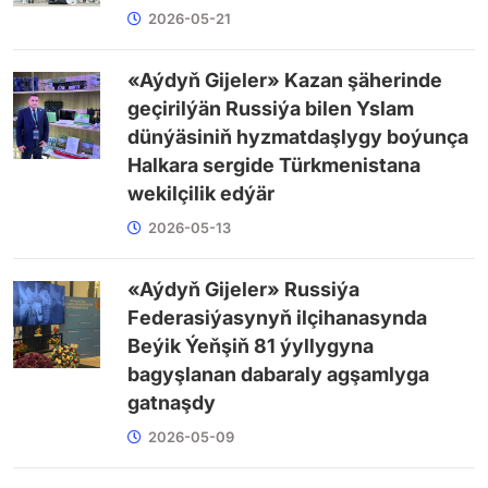
2026-05-21
«Aýdyň Gijeler» Kazan şäherinde
geçirilýän Russiýa bilen Yslam
dünýäsiniň hyzmatdaşlygy boýunça
Halkara sergide Türkmenistana
wekilçilik edýär
2026-05-13
«Aýdyň Gijeler» Russiýa
Federasiýasynyň ilçihanasynda
Beýik Ýeňşiň 81 ýyllygyna
bagyşlanan dabaraly agşamlyga
gatnaşdy
2026-05-09