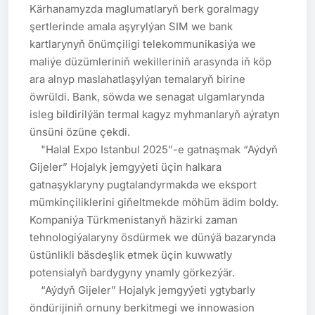
Kärhanamyzda maglumatlaryň berk goralmagy 
şertlerinde amala aşyrylýan SIM we bank 
kartlarynyň önümçiligi telekommunikasiýa we 
maliýe düzümleriniň wekilleriniň arasynda iň köp 
ara alnyp maslahatlaşylýan temalaryň birine 
öwrüldi. Bank, söwda we senagat ulgamlarynda 
isleg bildirilýän termal kagyz myhmanlaryň aýratyn 
ünsüni özüne çekdi.

    "Halal Expo Istanbul 2025"-e gatnaşmak “Aýdyň 
Gijeler” Hojalyk jemgyýeti üçin halkara 
gatnaşyklaryny pugtalandyrmakda we eksport 
mümkinçiliklerini giňeltmekde möhüm ädim boldy. 
Kompaniýa Türkmenistanyň häzirki zaman 
tehnologiýalaryny ösdürmek we dünýä bazarynda 
üstünlikli bäsdeşlik etmek üçin kuwwatly 
potensialyň bardygyny ynamly görkezýär.

    “Aýdyň Gijeler” Hojalyk jemgyýeti ygtybarly 
öndürijiniň ornuny berkitmegi we innowasion 