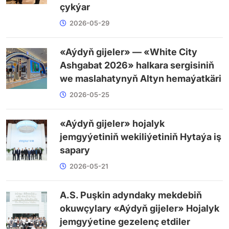
çykýar
2026-05-29
«Aýdyň gijeler» — «White City
Ashgabat 2026» halkara sergisiniň
we maslahatynyň Altyn hemaýatkäri
2026-05-25
«Aýdyň gijeler» hojalyk
jemgyýetiniň wekiliýetiniň Hytaýa iş
sapary
2026-05-21
A.S. Puşkin adyndaky mekdebiň
okuwçylary «Aýdyň gijeler» Hojalyk
jemgyýetine gezelenç etdiler