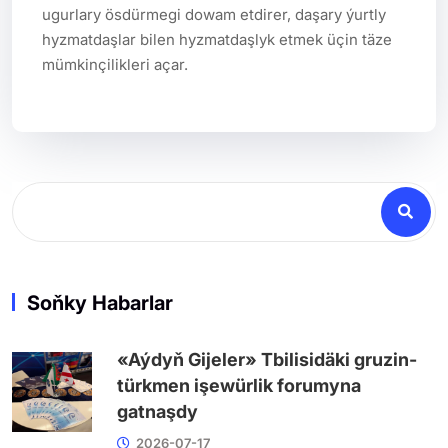
ugurlary ösdürmegi dowam etdirer, daşary ýurtly 
hyzmatdaşlar bilen hyzmatdaşlyk etmek üçin täze 
mümkinçilikleri açar.
Soňky Habarlar
«Aýdyň Gijeler» Tbilisidäki gruzin-
türkmen işewürlik forumyna
gatnaşdy
2026-07-17