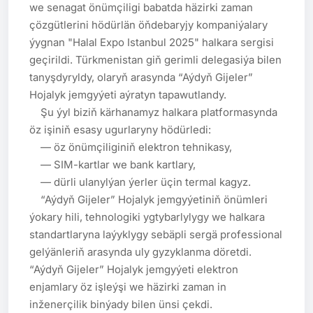
we senagat önümçiligi babatda häzirki zaman 
çözgütlerini hödürlän öňdebaryjy kompaniýalary 
ýygnan "Halal Expo Istanbul 2025" halkara sergisi 
geçirildi. Türkmenistan giň gerimli delegasiýa bilen 
tanyşdyryldy, olaryň arasynda “Aýdyň Gijeler” 
Hojalyk jemgyýeti aýratyn tapawutlandy.

    Şu ýyl biziň kärhanamyz halkara platformasynda 
öz işiniň esasy ugurlaryny hödürledi:

    — öz önümçiliginiň elektron tehnikasy,

    — SIM-kartlar we bank kartlary,

    — dürli ulanylýan ýerler üçin termal kagyz.

    “Aýdyň Gijeler” Hojalyk jemgyýetiniň önümleri 
ýokary hili, tehnologiki ygtybarlylygy we halkara 
standartlaryna laýyklygy sebäpli sergä professional 
gelýänleriň arasynda uly gyzyklanma döretdi. 
“Aýdyň Gijeler” Hojalyk jemgyýeti elektron 
enjamlary öz işleýşi we häzirki zaman in 
inženerçilik binýady bilen ünsi çekdi. 