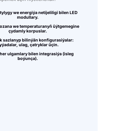
ylygy we energiýa netijeliligi bilen LED
modullary.
 tozana we temperaturanyň üýtgemegine
çydamly korpuslar.
 sazlanyp bilinýän konfigurasiýalar:
yýadalar, ulag, çatryklar üçin.
her ulgamlary bilen integrasiýa (isleg
boýunça).