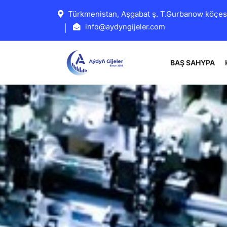
Türkmenistan, Aşgabat ş. T.Gurbanow köçes
info@aydyngijeler.com
BAŞ SAHYPA