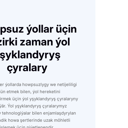
suz ýollar üçin
irki zaman ýol
şyklandyryş
çyralary
er ýollarda howpsuzlygy we netijeliligi
ün etmek bilen, ýol hereketini
rmek üçin ýol yşyklandyryş çyralaryny
är. Ýol yşyklandyryş çyralarymyz
 tehnologiýalar bilen enjamlaşdyrylan
ndik howa şertlerinde uzak möhletli
işlemek üçin niýetlenendir.