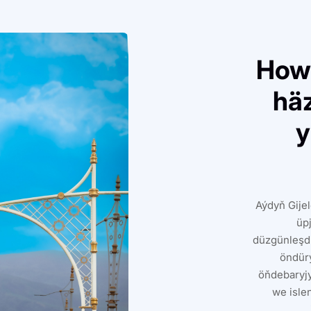
Howp
häz
y
Aýdyň Gijel
üpj
düzgünleşdi
öndürý
öňdebaryjy
we isle