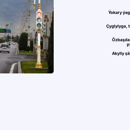
Ýokary ýagt
Çyglylyga,
Özbaşdak
p
Akylly şä