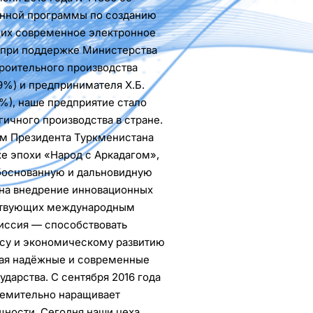
енной программы по созданию
щих современное электронное
 при поддержке Министерства
роительного производства
9%) и предпринимателя Х.Б.
%), наше предприятие стало
ичного производства в стране.
м Президента Туркменистана
хе эпохи «Народ с Аркадагом»,
боснованную и дальновидную
 на внедрение инновационных
тствующих международным
иссия — способствовать
су и экономическому развитию
гая надёжные и современные
ударства. С сентября 2016 года
тремительно наращивает
ности. Сегодня наши цеха