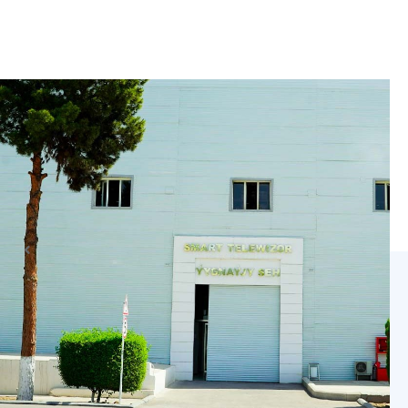
Цех По
Производству
Алюминиевого И
Медного Кабеля