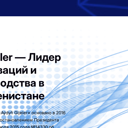
eler — Лидер
ваций и
одства в
енистане
ýdyň Gijeler» основано в 2016
 постановлением Президента
июля 2015 года №14330 об