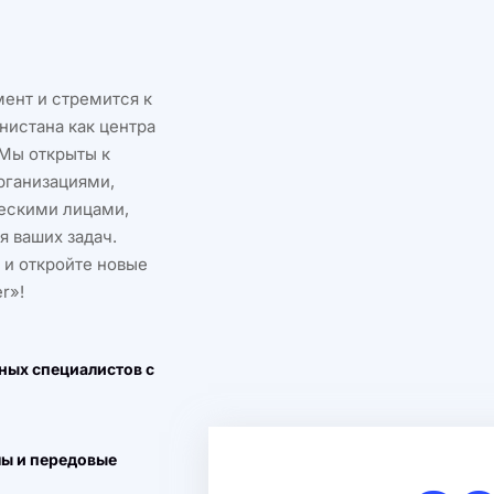
мент и стремится к
нистана как центра
 Мы открыты к
рганизациями,
ескими лицами,
 ваших задач.
 и откройте новые
r»!
ных специалистов с
лы и передовые