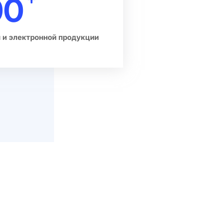
00
 и электронной продукции
Цех По Сборке