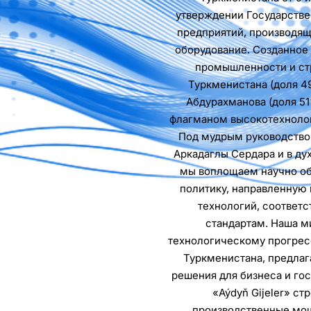
утверждении Государств
предприятий, производя
оборудование. Созданное
промышленности и ст
Туркменистана (доля 4
Абдурахманова (доля 51
флагманом высокотехнолог
Под мудрым руководство
Аркадаглы Сердара и в ду
мы воплощаем научно о
политику, направленную
технологий, соотве
стандартам. Наша м
технологическому прогрес
Туркменистана, предла
решения для бизнеса и гос
«Aýdyň Gijeler» с
производственные мощ