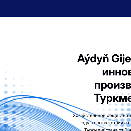
Aýdyň Gij
инно
произв
Туркм
Хозяйственное общество «A
году в соответствии с
Туркменистана от 9 