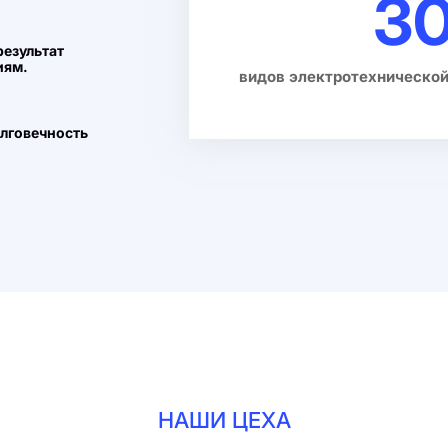
3
результат
иям.
видов электротехнической
олговечность
НАШИ ЦЕХА